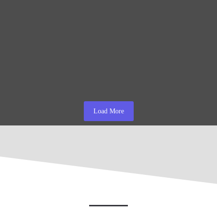
i surse de iluminat cu un consum redus, o…
) și blue (albastru). Acestea sunt culori primare, care se…
Load More