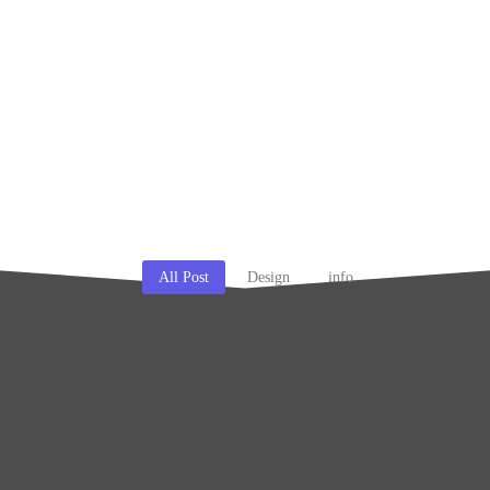
All Post
Design
info
pentru Mobilierul de Baie
 mobilierului de baie, împreună cu o oglindă cu…